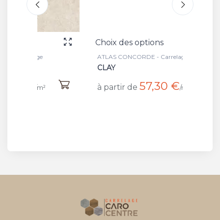
Choix des options
Choix 
ATLAS CONCORDE - Carrelage
ATLAS 
CLAY
WHIT
57,30 €
à partir de
à part
/m²