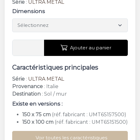
Série
:
ULTRA METAL
Dimensions
Ajouter au panier
Caractéristiques principales
Série
:
ULTRA METAL
Provenance
: Italie
Destination
: Sol / mur
Existe en versions :
150 x 75 cm
(réf. fabricant : UMT6S157500)
150 x 100 cm
(réf. fabricant : UMT6S151500)
Voir toutes les caractéristiques