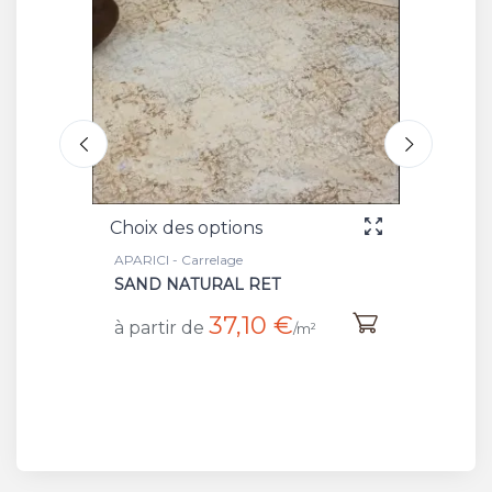
Choix des options
Choix 
APARICI - Carrelage
APARICI
SAND NATURAL RET
DECO
37,10 €
à partir de
à part
/m²