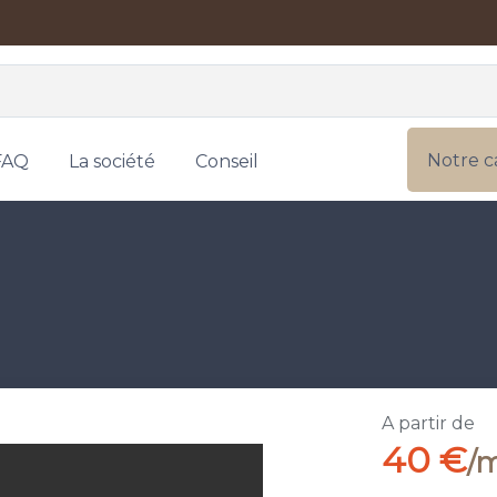
Notre c
FAQ
La société
Conseil
A partir de
40 €
/