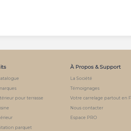
its
À Propos & Support
catalogue
La Société
marques
Témoignages
térieur pour terrasse
Votre carrelage partout en 
isine
Nous contacter
térieur
Espace PRO
itation parquet