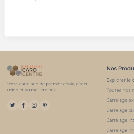
Nos Produ
Explorer le 
Votre carrelage de premier choix, direct
usine et au meilleur prix.
Toutes nos 
Carrelage ex
Carrelage cu
Carrelage in
Carrelage im