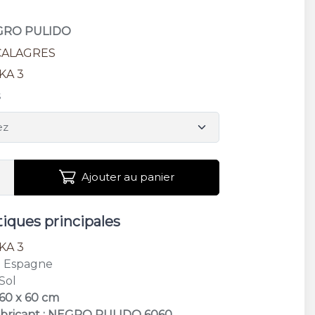
EGRO PULIDO
CALAGRES
KA 3
s
Ajouter au panier
tiques principales
KA 3
: Espagne
 Sol
 60 x 60 cm
abricant : NEGRO PULIDO 6060