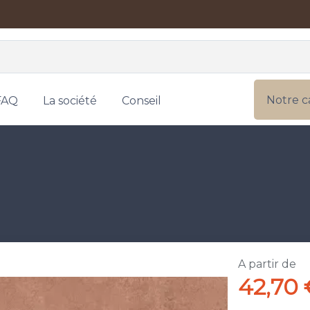
Notre c
FAQ
La société
Conseil
A partir de
42,70 