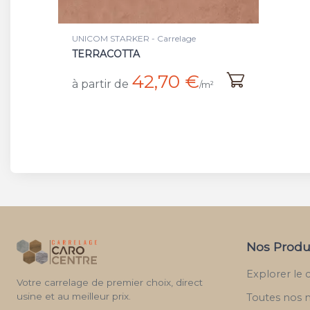
UNICOM STARKER - Carrelage
TERRACOTTA
42,70 €
à partir de
/m²
Nos Produ
Explorer le 
Votre carrelage de premier choix, direct
usine et au meilleur prix.
Toutes nos 