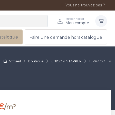
Vous ne trouvez pas ?
Me connecter
Mon compte
atalogue
Faire une demande hors catalogue
Accueil
Boutique
UNICOM STARKER
TERRACOTTA
€
/m²