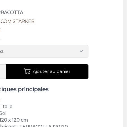
ERRACOTTA
ICOM STARKER
G
s
Ajouter au panier
tiques principales
G
: Italie
 Sol
 120 x 120 cm
abricant : TERRACOTTA 120120