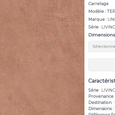
Carrelage
Modèle : T
Marque :
UN
Série
:
LIVIN
Dimension
Caractéris
Série
:
LIVIN
Provenance
Destination
:
Dimensions :
Référence f