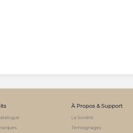
its
À Propos & Support
catalogue
La Société
marques
Témoignages