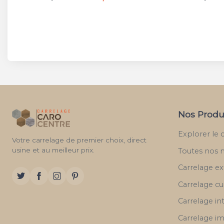
Nos Produ
Explorer le 
Votre carrelage de premier choix, direct
usine et au meilleur prix.
Toutes nos 
Carrelage ex
Carrelage cu
Carrelage in
Carrelage im