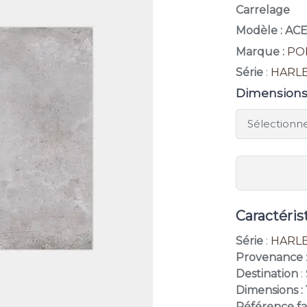
Carrelage
Modèle : AC
Marque :
PO
Série
:
HARL
Dimension
Caractéris
Série
:
HARL
Provenance
Destination
:
Dimensions :
Référence fa