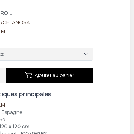
ERO L
RCELANOSA
EM
s
Ajouter au panier
tiques principales
EM
: Espagne
 Sol
 120 x 120 cm
bricant : 100306282