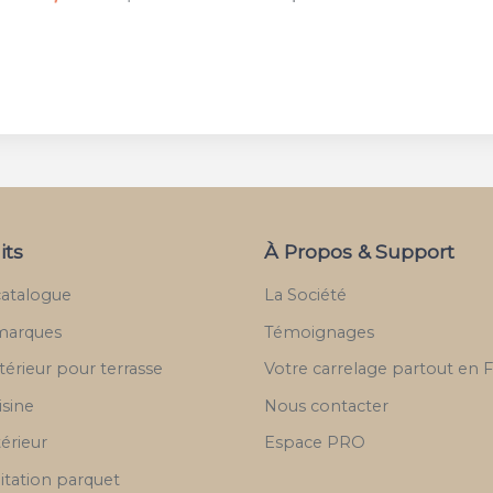
its
À Propos & Support
catalogue
La Société
marques
Témoignages
térieur pour terrasse
Votre carrelage partout en 
isine
Nous contacter
térieur
Espace PRO
itation parquet