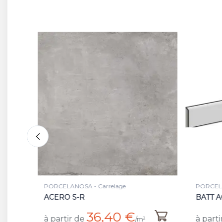
PORCELANOSA - Plinthe
PORCE
BATT ACERO RET
ACER
6,58 €
à partir de
à par
²
/pièce