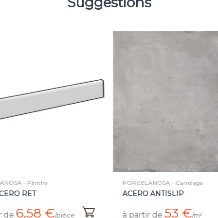
Suggestions
LANOSA - Carrelage
PORCELANOSA - Carrelage
O ANTISLIP
CALIZA RET
53 €
36,40 
tir de
à partir de
/m²