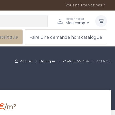
Vous ne trouvez pas ?
Me connecter
Mon compte
atalogue
Faire une demande hors catalogue
Accueil
Boutique
PORCELANOSA
ACERO L
 €
/m²