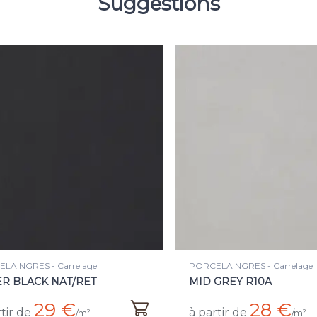
Suggestions
LAINGRES - Carrelage
PORCELAINGRES - Carrelage
R BLACK NAT/RET
MID GREY R10A
29 €
28 €
tir de
à partir de
/m²
/m²