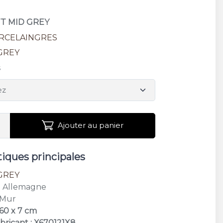
TT MID GREY
RCELAINGRES
GREY
s
Ajouter au panier
tiques principales
GREY
: Allemagne
 Mur
 60 x 7 cm
bricant : X670121X8