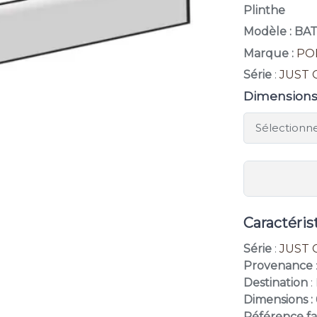
Plinthe
Modèle : BA
Marque :
PO
Série
:
JUST 
Dimension
Caractéris
Série
:
JUST 
Provenance
Destination
:
Dimensions :
Référence fa