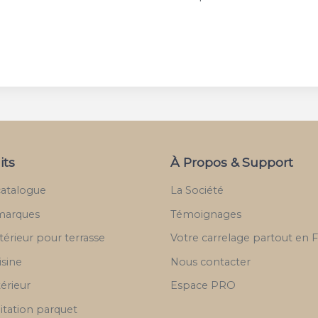
its
À Propos & Support
catalogue
La Société
marques
Témoignages
térieur pour terrasse
Votre carrelage partout en 
isine
Nous contacter
térieur
Espace PRO
itation parquet