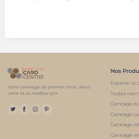
Nos Produ
Explorer le 
Votre carrelage de premier choix, direct
usine et au meilleur prix.
Toutes nos 
Carrelage ex
Carrelage cu
Carrelage in
Carrelage im