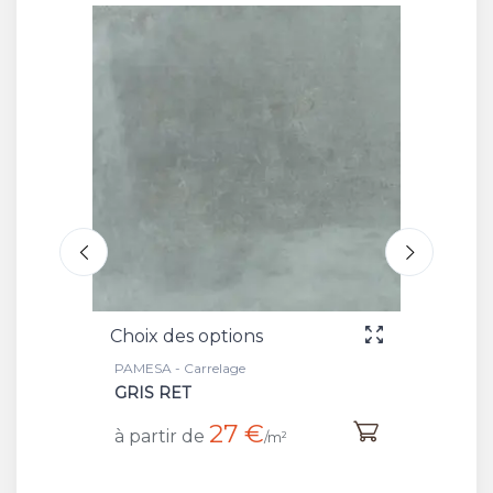
Choix des options
Choix 
PAMESA - Carrelage
PAMESA 
GRIS RET
ASH R
27 €
à partir de
à part
/m²