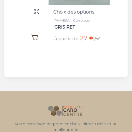
Choix des options
Choix 
PAMESA - Carrelage
PAMESA 
GRIS RET
ASH R
27 €
à partir de
à part
/m²
Votre carrelage de premier choix, direct usine et au
meilleur prix.