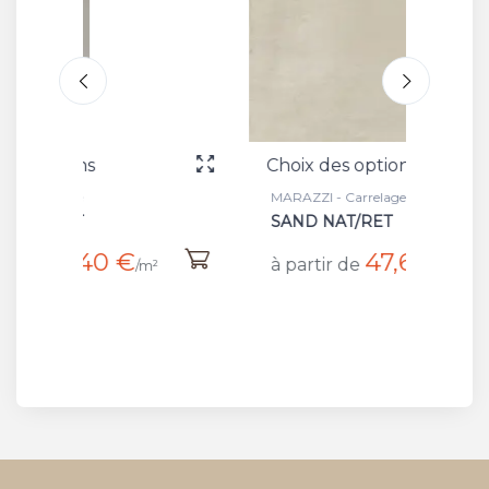
Choix des options
Choix
MARAZZI - Carrelage
MARAZZ
SAND NAT/RET
HEXA
47,60 €
à partir de
à par
m²
/m²