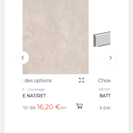
Choix des options
Choix
KEOPE - Plinthe
KEOPE 
BATT BEIGE
BEIG
5,15 €
à partir de
à par
/pièce