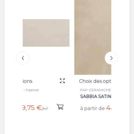
Choix des options
Choix 
FAP CERAMICHE - Carrelage
FAP CE
SABBIA SATIN
BATT 
44,45 €
à partir de
à part
/m²