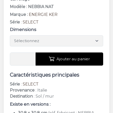
Modèle : NEBBIA NAT
Marque :
ENERGIE KER
Série
:
SELECT
Dimensions
Ajouter au panier
Caractéristiques principales
Série
:
SELECT
Provenance
: Italie
Destination
: Sol / mur
Existe en versions :
30,8 x 30,8 cm
(réf. fabricant : NEBBIA