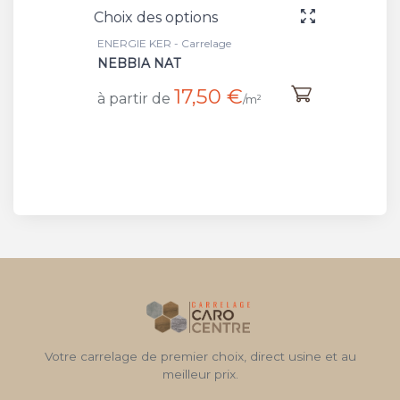
Choix des options
Choix 
ENERGIE KER - Carrelage
ENERGIE
NEBBIA NAT
CENER
17,50 €
à partir de
à part
/m²
Votre carrelage de premier choix, direct usine et au
meilleur prix.