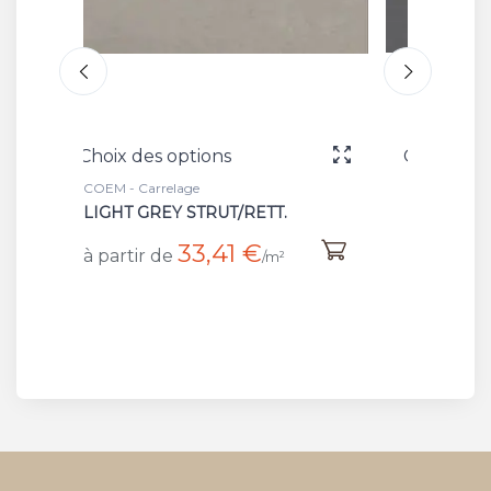
Choix des options
Ch
COEM - Carrelage
CO
ETT.
GREY LUC/RET
D
€
38,18 €
à partir de
/m²
/m²