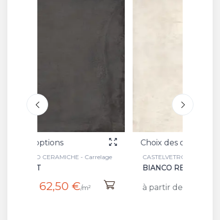
Choix des options
Choix
rrelage
CASTELVETRO CERAMICHE - Carrelage
CASTEL
BIANCO RECT
GRIGI
65 €
à partir de
à part
²
/m²