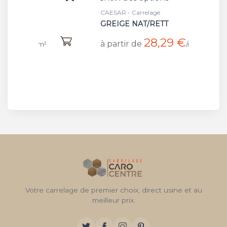
CAESAR - Carrelage
CAESAR 
GREIGE NAT/RETT
BREAT
28,29 €
à partir de
à part
/m²
Votre carrelage de premier choix, direct usine et au
meilleur prix.