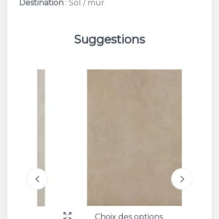
Destination
: Sol / mur
Suggestions
Choix des options
Choix 