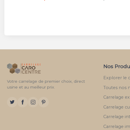
Nos Produ
Explorer le 
Votre carrelage de premier choix, direct
usine et au meilleur prix.
Toutes nos 
Carrelage ex
Carrelage cu
Carrelage in
Carrelage im