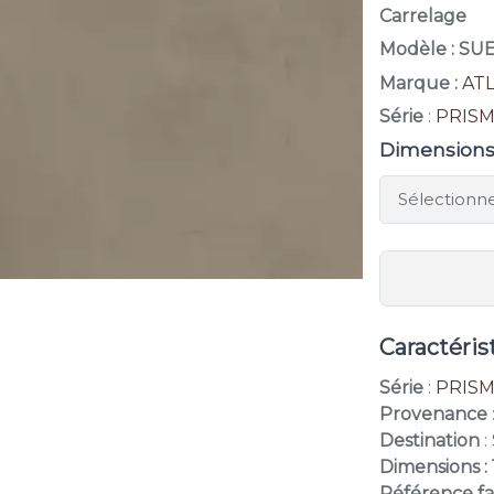
Carrelage
Modèle : SU
Marque :
AT
Série
:
PRIS
Dimension
Caractéris
Série
:
PRIS
Provenance
Destination
:
Dimensions :
Référence fa