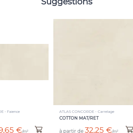
Suggestions
 CONCORDE - Carrelage
ATLAS CONCORDE - Faience
ON MAT/RET
GRADIENT MAT/RET
32,25 €
44,90 
tir de
à partir de
/m²