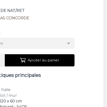
EDE NAT/RET
LAS CONCORDE
M
s
Ajouter au panier
tiques principales
M
: Italie
 Sol / mur
 120 x 60 cm
bricant : A4OS