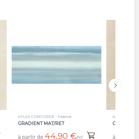
ATLAS CONCORDE - Carrelage
AT
CORD SILK/RET
CO
€
43,20 €
à partir de
à 
/m²
/m²