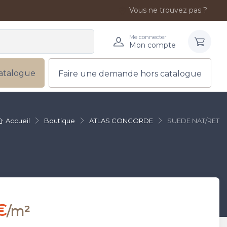
Vous ne trouvez pas ?
Me connecter
Mon compte
atalogue
Faire une demande hors catalogue
Accueil
Boutique
ATLAS CONCORDE
SUEDE NAT/RET
€
/m²