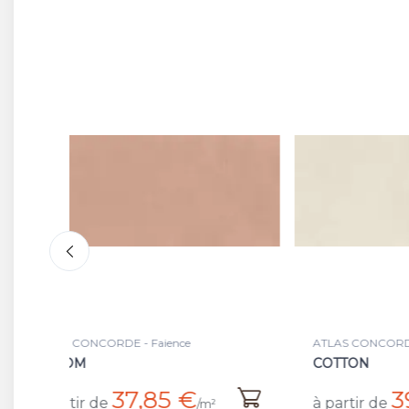
ATLAS CONCORDE - Faience
ATLAS
COTTON
COTT
39,65 €
à partir de
à par
/m²