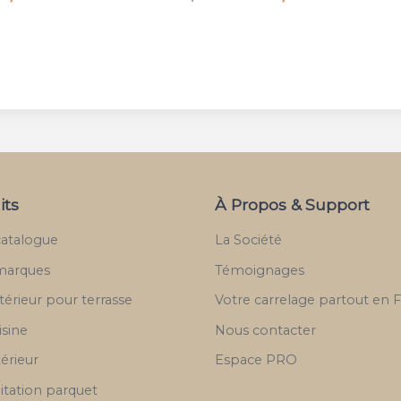
its
À Propos & Support
catalogue
La Société
marques
Témoignages
térieur pour terrasse
Votre carrelage partout en 
isine
Nous contacter
térieur
Espace PRO
itation parquet