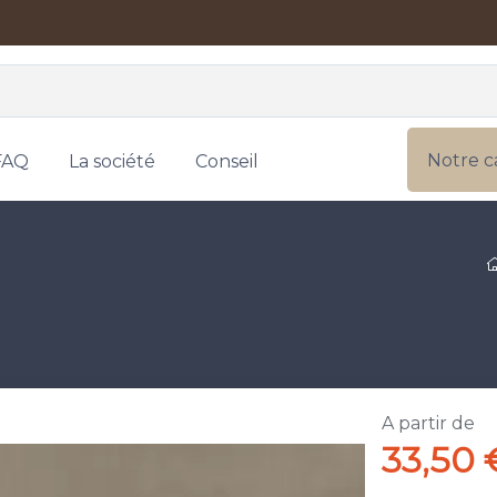
Notre c
FAQ
La société
Conseil
A partir de
33,50 