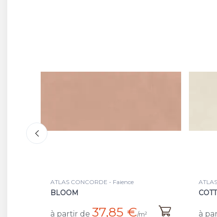
ATLAS CONCORDE - Faience
ATLAS
COTTON
COTT
39,65 €
à partir de
à par
/m²