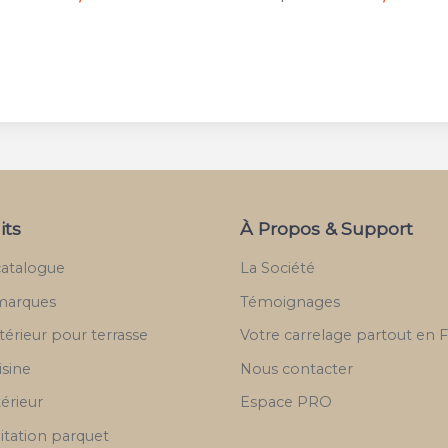
its
À Propos & Support
catalogue
La Société
marques
Témoignages
térieur pour terrasse
Votre carrelage partout en 
isine
Nous contacter
térieur
Espace PRO
itation parquet