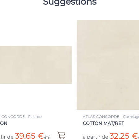
Suggestions
 CONCORDE - Carrelage
ATLAS CONCORDE - Faience
ON MAT/RET
GRADIENT MAT/RET
32,25 €
44,90 
tir de
à partir de
/m²