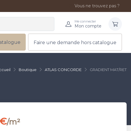
Vous ne trouvez pas ?
Me connecter
Mon compte
atalogue
Faire une demande hors catalogue
ccueil
Boutique
ATLAS CONCORDE
GRADIENT MAT/RET
 €
/m²