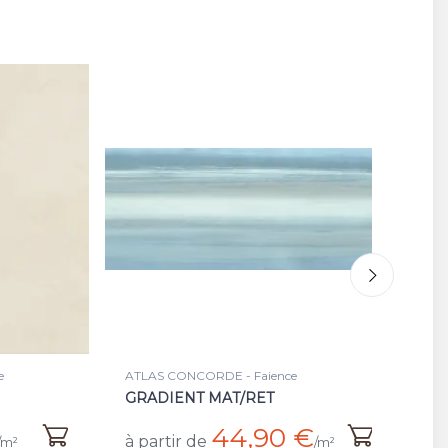
ATLAS CONCORDE - Carrelage
AT
CORD SILK/RET
CO
€
43,20 €
à partir de
à 
/m²
/m²