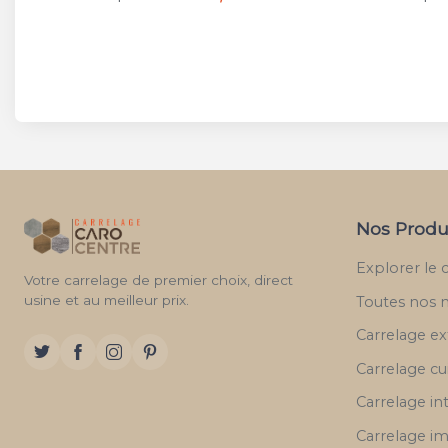
Nos Produ
Explorer le 
Votre carrelage de premier choix, direct
usine et au meilleur prix.
Toutes nos 
Carrelage ex
Carrelage cu
Carrelage in
Carrelage im