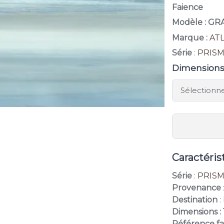
Faience
Modèle : G
Marque :
AT
Série
:
PRIS
Dimension
Caractéris
Série
:
PRIS
Provenance
Destination
:
Dimensions :
Référence fa