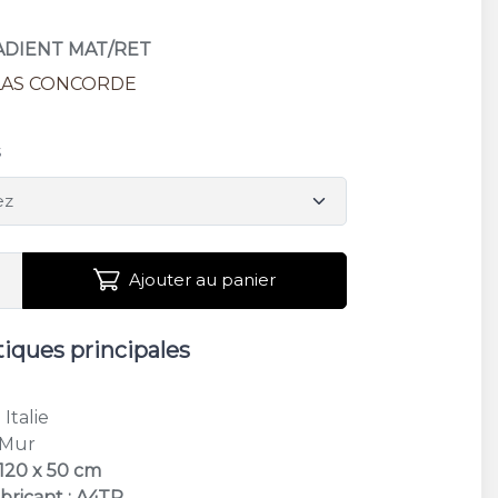
RADIENT MAT/RET
LAS CONCORDE
M
s
Ajouter au panier
tiques principales
M
: Italie
 Mur
 120 x 50 cm
bricant : A4TR