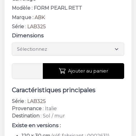
Modèle : FORM PEARL RETT
Marque :
ABK
Série
:
LAB325
Dimensions
Ajouter au panier
Caractéristiques principales
Série
:
LAB325
Provenance
: Italie
Destination
: Sol / mur
Existe en versions :
120 x 30 cm
(réf. fabricant : 0002631)