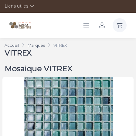
Liens utiles
Accueil
Marques
VITREX
VITREX
Mosaique VITREX