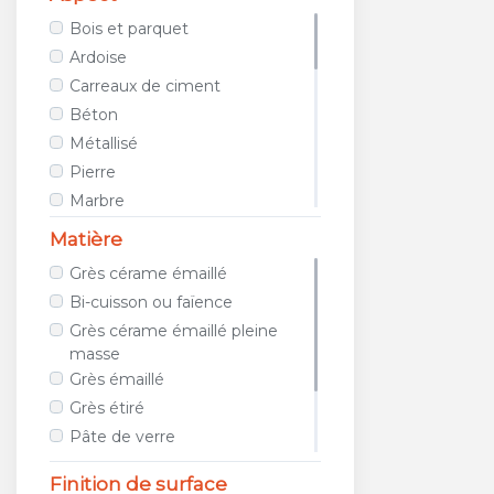
AVA CERAMICA
Bois et parquet
AZTECA CERAMICA
Ardoise
AZULEJOS BENADRESA
Carreaux de ciment
AZULEV
Béton
AZUVI
Métallisé
B&B CERAMICHE
Pierre
BAERWOLF
Marbre
BAGATTINI
Tissu / Cuir
Matière
BALDOCER
Teinte unie
Grès cérame émaillé
BARDELLI
Porphyre
Bi-cuisson ou faïence
BAYKER
Relief
Grès cérame émaillé pleine
BELLACASA CERAMICA
Métro
masse
BELLAVISTA
Géométrique
Grès émaillé
BIOPETRA
Images et photos
Grès étiré
BISAZZA
Galet et mosaïque
Pâte de verre
BLUSTYLE
Travertin
Métal
Finition de surface
BOXER
Terracotta