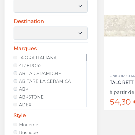
Destination
Marques
14 ORA ITALIANA
41ZERO42
ABITA CERAMICHE
UNICOM STARK
ABITARE LA CERAMICA
TALC RETT
ABK
à partir de
ABKSTONE
54,30 
ADEX
AGROB BUCHTAL
Style
ALCALAGRES
Moderne
ALELUIA CERAMICAS
Rustique