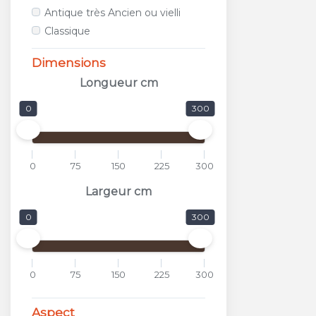
ALFALUX
Antique très Ancien ou vielli
ANTICA CERAMICA RUBIERA
Classique
APARICI
APAVISA
Dimensions
APE
Longueur cm
APPIANI
0
300
ARCANA CERAMICA
AREA CERAMICHE
AREZIA
0
75
150
225
300
ARGENTA
ARIOSTEA
Largeur cm
ARKADIA
0
300
ARMONIE CERAMICHE
ARPA
ARTISTICA DUE
0
75
150
225
300
ASCOT
ASTOR
Aspect
ATLAS CONCORDE