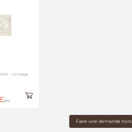
ER - Carrelage
€
/m²
Faire une demande hors