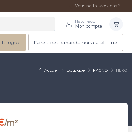
Vous ne trouvez pas ?
Me connecter
Mon compte
atalogue
Faire une demande hors catalogue
Accueil
Boutique
RAGNO
NERO
€
/m²