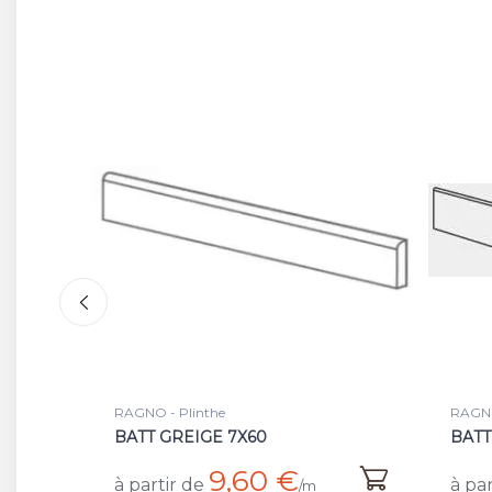
RAGNO - Plinthe
RAGNO
BATT BIANCO 7X60
BIAN
8 €
à partir de
à par
/m