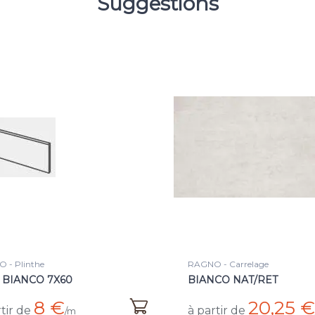
Suggestions
 - Carrelage
RAGNO - Carrelage
CO NAT/RET
CONCEPT GREIGE
20,25 €
32,75 €
tir de
à partir de
/m²