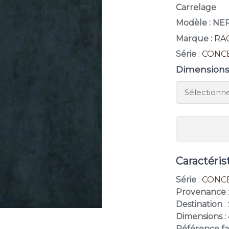
Carrelage
Modèle : NE
Marque :
RA
Série
:
CONC
Dimension
Caractéris
Série
:
CONC
Provenance
Destination
:
Dimensions :
Référence fa