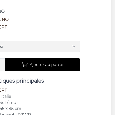
RO
GNO
EPT
s
Ajouter au panier
tiques principales
EPT
: Italie
 Sol / mur
 45 x 45 cm
bricant : R2WP