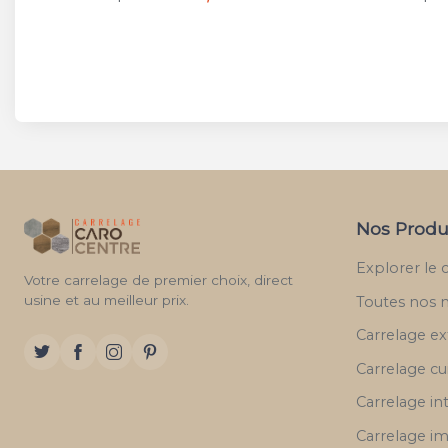
Nos Produ
Explorer le 
Votre carrelage de premier choix, direct
usine et au meilleur prix.
Toutes nos 
Carrelage ex
Carrelage cu
Carrelage in
Carrelage im