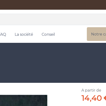
Notre c
FAQ
La société
Conseil
A partir de
14,40 