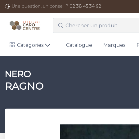
Une question, un conseil ?
02 38 45 34 92
Catégories
Catalogue
Marques
NERO
RAGNO