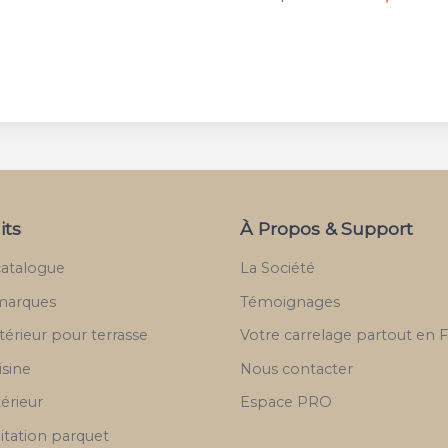
its
À Propos & Support
catalogue
La Société
marques
Témoignages
térieur pour terrasse
Votre carrelage partout en 
isine
Nous contacter
térieur
Espace PRO
itation parquet