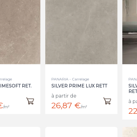
rrelage
PANARIA - Carrelage
PANA
IMESOFT RET.
SILVER PRIME LUX RETT
SIL
RET
à partir de
à p
€
26,87 €
/m²
/m²
22