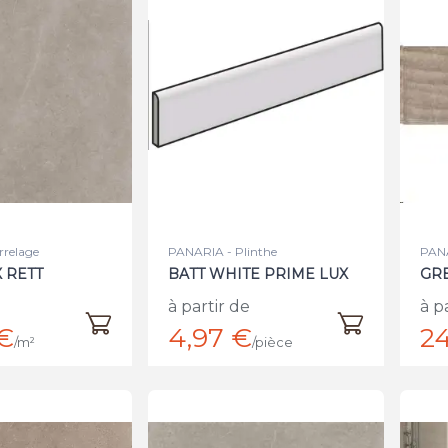
rrelage
PANARIA - Plinthe
PANA
X RETT
BATT WHITE PRIME LUX
GRE
à partir de
à p
€
4,97 €
24
/m²
/pièce