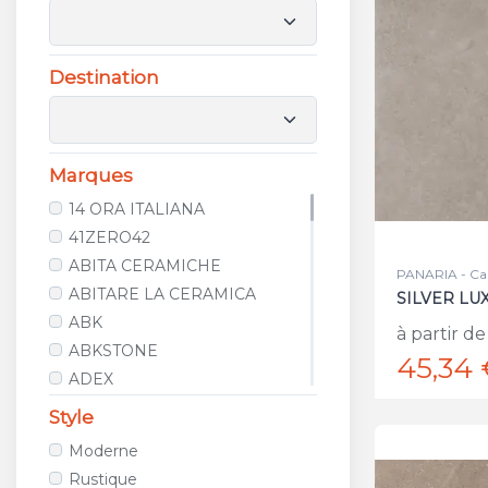
Destination
Marques
14 ORA ITALIANA
41ZERO42
ABITA CERAMICHE
PANARIA - Ca
ABITARE LA CERAMICA
SILVER LU
ABK
à partir de
ABKSTONE
45,34 
ADEX
AGROB BUCHTAL
Style
ALCALAGRES
Moderne
ALELUIA CERAMICAS
Rustique