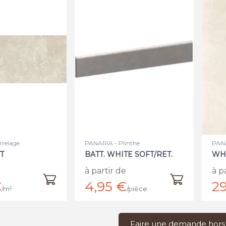
rrelage
PANARIA - Plinthe
PANA
T
BATT. WHITE SOFT/RET.
WHI
à partir de
à p
€
4,95 €
29
/m²
/pièce
Faire une demande hors