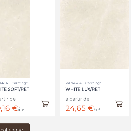
RIA - Carrelage
PANARIA - Carrelage
TE SOFT/RET
WHITE LUX/RET
artir de
à partir de
,16 €
24,65 €
/m²
/m²
 catalogue