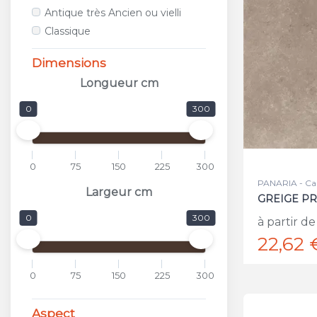
ALFALUX
Antique très Ancien ou vielli
ANTICA CERAMICA RUBIERA
Classique
APARICI
APAVISA
Dimensions
APE
Longueur cm
APPIANI
0
300
ARCANA CERAMICA
AREA CERAMICHE
AREZIA
0
75
150
225
300
ARGENTA
PANARIA - Ca
ARIOSTEA
Largeur cm
GREIGE PR
ARKADIA
0
300
à partir de
ARMONIE CERAMICHE
22,62 
ARPA
ARTISTICA DUE
0
75
150
225
300
ASCOT
ASTOR
Aspect
ATLAS CONCORDE