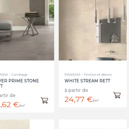
RIA - Carrelage
PANARIA - Finition et décors
VER PRIME STONE
WHITE STREAM RETT
T
à partir de
artir de
24,77 €
/m²
,62 €
/m²