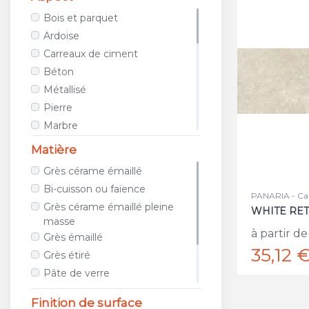
AVA CERAMICA
Bois et parquet
AZTECA CERAMICA
Ardoise
AZULEJOS BENADRESA
Carreaux de ciment
AZULEV
Béton
AZUVI
Métallisé
B&B CERAMICHE
Pierre
BAERWOLF
Marbre
BAGATTINI
Tissu / Cuir
Matière
BALDOCER
Teinte unie
Grès cérame émaillé
BARDELLI
Porphyre
Bi-cuisson ou faïence
BAYKER
PANARIA - Ca
Relief
Grès cérame émaillé pleine
WHITE RET
BELLACASA CERAMICA
Métro
masse
BELLAVISTA
Géométrique
à partir de
Grès émaillé
BIOPETRA
35,12 
Images et photos
Grès étiré
BISAZZA
Galet et mosaïque
Pâte de verre
BLUSTYLE
Travertin
Métal
Finition de surface
BOXER
Terracotta