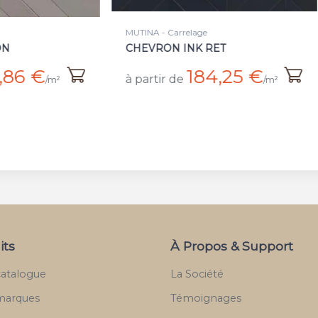
 - Carrelage
MUTINA - Plinthe
RON INK RET
BATT FOG RET
184,25 €
18 €
tir de
à partir de
/m²
/pièce
its
À Propos & Support
catalogue
La Société
marques
Témoignages