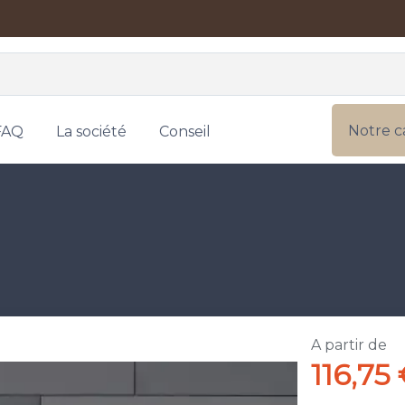
Notre c
FAQ
La société
Conseil
A partir de
116,75