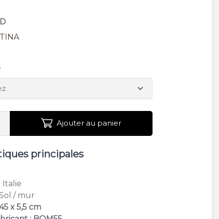
AD
TINA
S
s
Ajouter au panier
tiques principales
S
: Italie
 Sol / mur
45 x 5,5 cm
bricant : BOM55