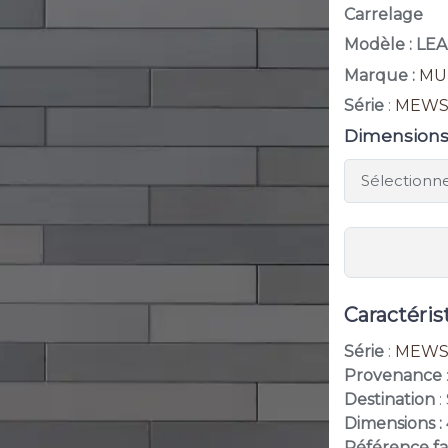
Carrelage
Modèle : LE
Marque :
MU
Série
:
MEW
Dimension
Caractéris
Série
:
MEW
Provenance
Destination
:
Dimensions : 
Référence fa