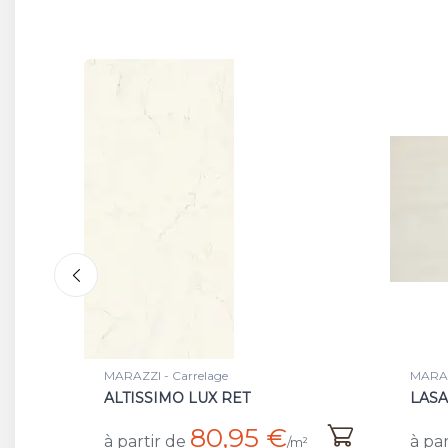
MARAZZI - Carrelage
MARAZ
LASA SILK NAT/RET
CAPR
48,50 €
à partir de
à par
²
/m²