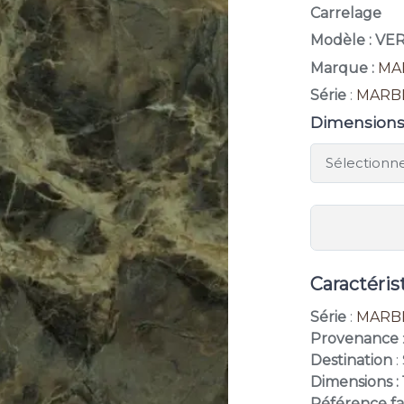
Carrelage
Modèle : V
Marque :
MA
Série
:
MARB
Dimension
Caractéris
Série
:
MARB
Provenance
Destination
:
Dimensions :
Référence fa