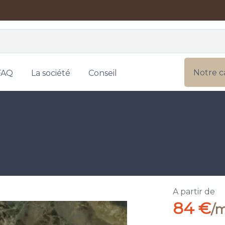
Notre c
FAQ
La société
Conseil
A partir de
84 €
/