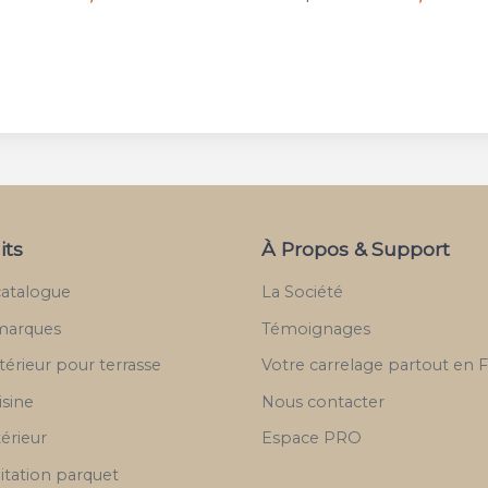
its
À Propos & Support
catalogue
La Société
marques
Témoignages
térieur pour terrasse
Votre carrelage partout en 
isine
Nous contacter
térieur
Espace PRO
itation parquet