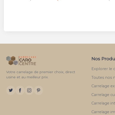
Nos Produ
Explorer le 
Votre carrelage de premier choix, direct
usine et au meilleur prix.
Toutes nos 
Carrelage ex
Carrelage cu
Carrelage in
Carrelage im