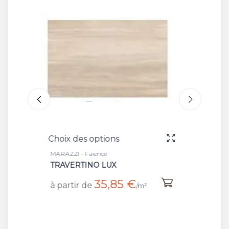
Choix des options
Ch
MARAZZI - Faience
MA
LISTELLO CLASSIC TRAVERTINO
L
€
19,50 €
à partir de
à
/m²
/m²