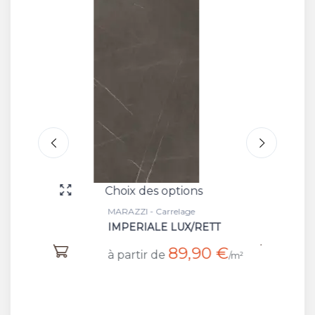
Choix des options
Choix 
MARAZZI - Carrelage
MARAZZI
IMPERIALE LUX/RETT
ALTIS
89,90 €
à partir de
à part
/m²