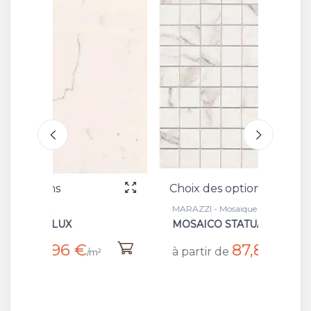
Choix des options
Choix 
MARAZZI - Mosaique
MARAZZI
MOSAICO STATUARIO
SAINT
87,86 €
à partir de
à part
²
/m²