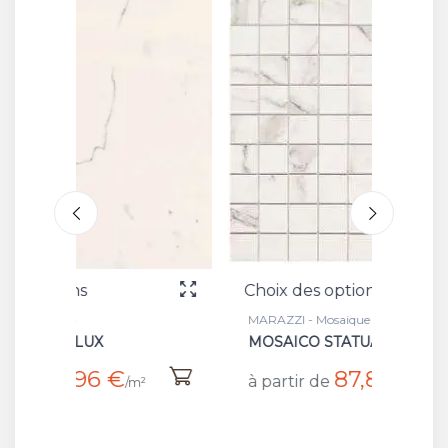
Choix des options
Choix 
MARAZZI - Mosaique
MARAZZI
MOSAICO STATUARIO
SAINT
87,86 €
à partir de
à part
²
/m²