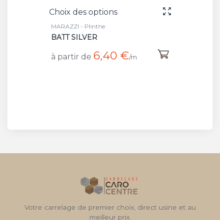
Choix des options
Choix 
MARAZZI - Plinthe
MARAZZI
BATT SILVER
GREY 
6,40 €
à partir de
à part
/m
Votre carrelage de premier choix, direct usine et au
meilleur prix.