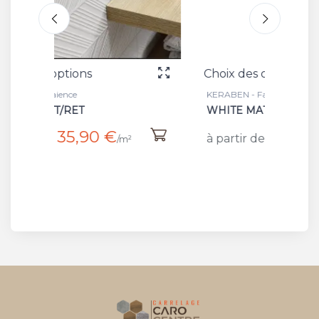
Choix des options
Choi
KERABEN - Faience
KERAB
WHITE MAT/RET
WIN
23,33 €
à partir de
à pa
m²
/m²