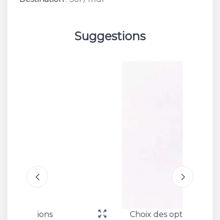
Suggestions
Choix des options
Choix