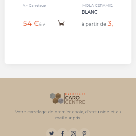
IMOLA CERAMICA - Carrelage
IMOLA 
BLANC
GRIS
3,54 €
à partir de
à par
/m²
Votre carrelage de premier choix, direct usine et au
meilleur prix.