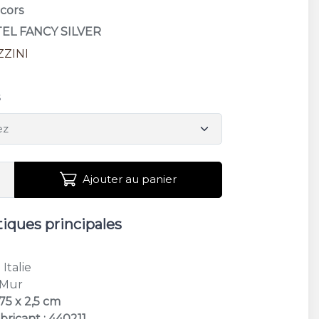
écors
STEL FANCY SILVER
ZZINI
s
Ajouter au panier
tiques principales
: Italie
 Mur
75 x 2,5 cm
bricant : 440211