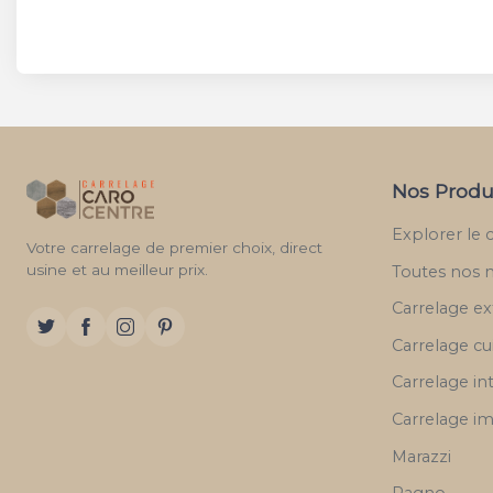
Nos Produ
Explorer le 
Votre carrelage de premier choix, direct
usine et au meilleur prix.
Toutes nos 
Carrelage ex
Carrelage cu
Carrelage in
Carrelage im
Marazzi