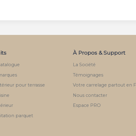
its
À Propos & Support
catalogue
La Société
marques
Témoignages
térieur pour terrasse
Votre carrelage partout en 
isine
Nous contacter
térieur
Espace PRO
itation parquet