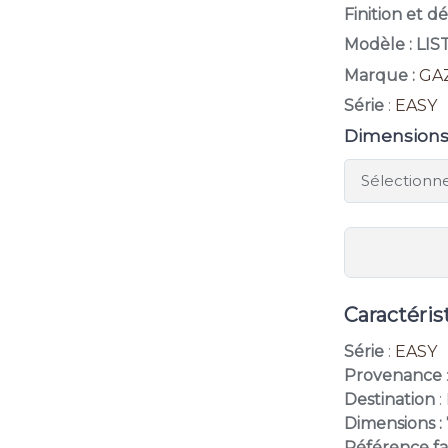
Finition et d
Modèle : LI
Marque :
GA
Série
:
EASY
Dimension
Caractéris
Série
:
EASY
Provenance
Destination
:
Dimensions : 
Référence fa