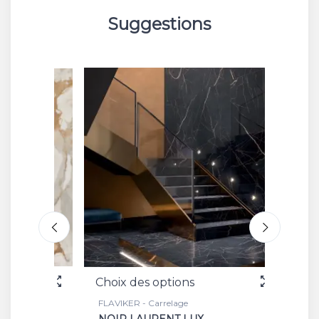
Suggestions
Choix des options
Choix 
FLAVIKER - Carrelage
FLAVIKE
NOIR LAURENT LUX
BATT 