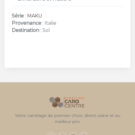
Série
:
MAKU
Provenance
: Italie
Destination
: Sol
Votre carrelage de premier choix, direct usine et au
meilleur prix.