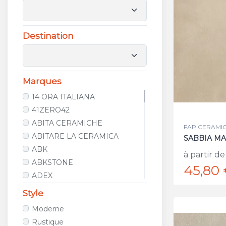
Destination
Marques
14 ORA ITALIANA
41ZERO42
ABITA CERAMICHE
FAP CERAMICH
ABITARE LA CERAMICA
SABBIA MA
ABK
à partir de
ABKSTONE
45,80
ADEX
AGROB BUCHTAL
Style
ALCALAGRES
Moderne
ALELUIA CERAMICAS
Rustique