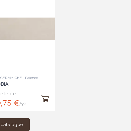
CERAMICHE - Faience
BIA
artir de
,75 €
/m²
 catalogue