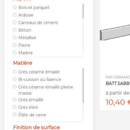
AVA CERAMICA
Bois et parquet
AZTECA CERAMICA
Ardoise
AZULEJOS BENADRESA
Carreaux de ciment
AZULEV
Béton
AZUVI
Métallisé
B&B CERAMICHE
Pierre
BAERWOLF
Marbre
BAGATTINI
Tissu / Cuir
Matière
BALDOCER
Teinte unie
Grès cérame émaillé
BARDELLI
Porphyre
FAP CERAMICH
Bi-cuisson ou faïence
BAYKER
Relief
BATT SABB
Grès cérame émaillé pleine
BELLACASA CERAMICA
Métro
à partir de
masse
BELLAVISTA
Géométrique
Grès émaillé
10,40 
BIOPETRA
Images et photos
Grès étiré
BISAZZA
Galet et mosaïque
Pâte de verre
BLUSTYLE
Travertin
Métal
Finition de surface
BOXER
Terracotta