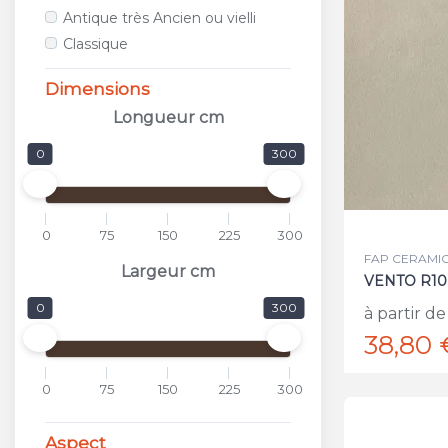
ALFALUX
Antique très Ancien ou vielli
ANTICA CERAMICA RUBIERA
Classique
APARICI
APAVISA
Dimensions
APE
Longueur cm
APPIANI
0
300
ARCANA CERAMICA
AREA CERAMICHE
AREZIA
0
75
150
225
300
ARGENTA
FAP CERAMICH
ARIOSTEA
Largeur cm
VENTO R10
ARKADIA
0
300
à partir de
ARMONIE CERAMICHE
38,80 
ARPA
ARTISTICA DUE
0
75
150
225
300
ASCOT
ASTOR
Aspect
ATLAS CONCORDE