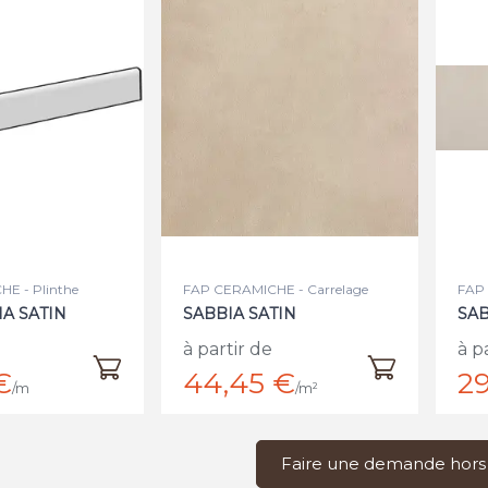
E - Plinthe
FAP CERAMICHE - Carrelage
FAP 
IA SATIN
SABBIA SATIN
SAB
à partir de
à p
€
44,45 €
29
/m
/m²
Faire une demande hors