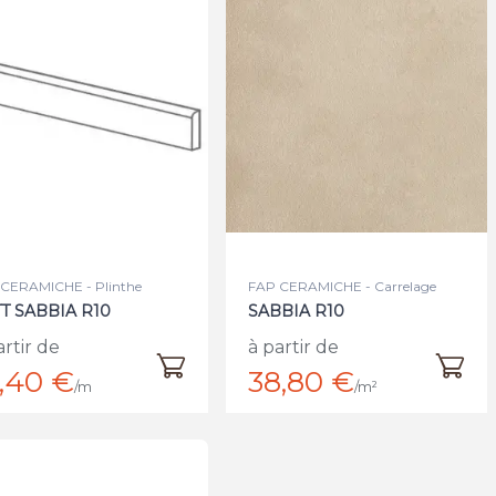
CERAMICHE - Plinthe
FAP CERAMICHE - Carrelage
T SABBIA R10
SABBIA R10
artir de
à partir de
,40 €
38,80 €
/m
/m²