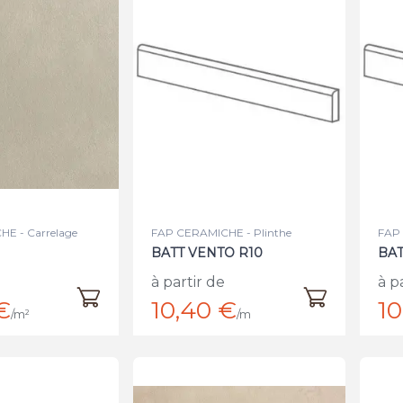
E - Carrelage
FAP CERAMICHE - Plinthe
FAP 
BATT VENTO R10
BAT
à partir de
à p
€
10,40 €
10
/m²
/m