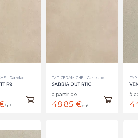
E - Carrelage
FAP CERAMICHE - Carrelage
FAP 
TT R9
SABBIA OUT R11C
VEN
à partir de
à p
 €
48,85 €
4
/m²
/m²