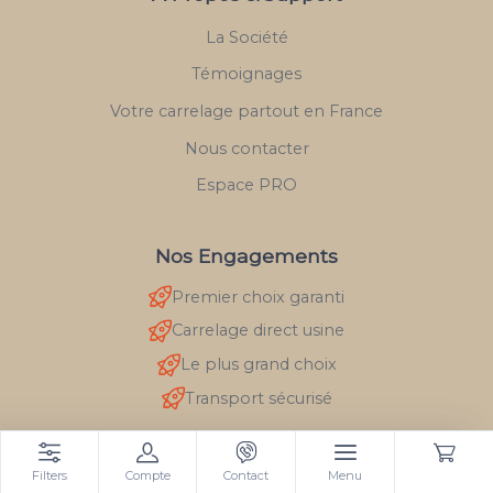
La Société
Témoignages
Votre carrelage partout en France
Nous contacter
Espace PRO
Nos Engagements
Premier choix garanti
Carrelage direct usine
Le plus grand choix
Transport sécurisé
Filters
Compte
Contact
Menu