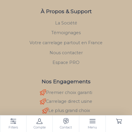
À Propos & Support
La Société
Témoignages
Votre carrelage partout en France
Nous contacter
Espace PRO
Nos Engagements
Premier choix garanti
Carrelage direct usine
Le plus grand choix
Transport sécurisé
Filters
Compte
Contact
Menu