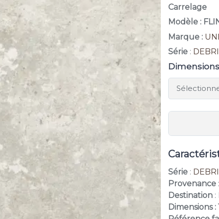
Carrelage
Modèle : FL
Marque :
UN
Série
:
DEBRI
Dimension
Caractéris
Série
:
DEBRI
Provenance
Destination
:
Dimensions :
Référence fa