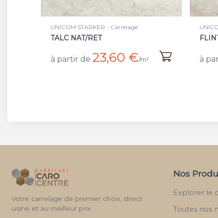
UNICOM STARKER - Carrelage
UNICO
FLINT NAT/RET
TALC
21,90 €
à partir de
à par
²
/m²
Nos Produ
Explorer le 
Votre carrelage de premier choix, direct
usine et au meilleur prix.
Toutes nos 