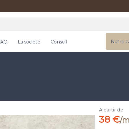
Notre c
FAQ
La société
Conseil
A partir de
38 €
/m