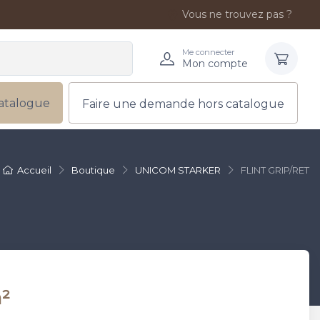
Vous ne trouvez pas ?
Me connecter
Mon compte
atalogue
Faire une demande hors catalogue
Accueil
Boutique
UNICOM STARKER
FLINT GRIP/RET
²