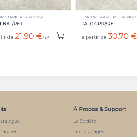
M STARKER - Carrelage
UNICOM STARKER - Finition et
 GRIP/RET
PLANK TALC
30,70 €
8,65 €
tir de
à partir de
/m²
/p
its
À Propos & Support
catalogue
La Société
marques
Témoignages