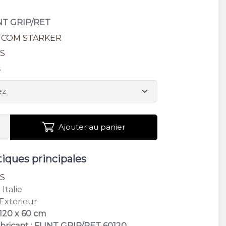
INT GRIP/RET
ICOM STARKER
S
s
Ajouter au panier
tiques principales
S
: Italie
 Exterieur
 120 x 60 cm
bricant : FLINT GRIP/RET 60120