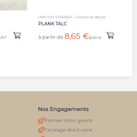
 décors
UNICOM STARKER - Finition et décors
UN
HEXAGON TALC
BA
10,25 €
à partir de
à 
ièce
/pièce
Nos Engagements
Premier choix garanti
Carrelage direct usine