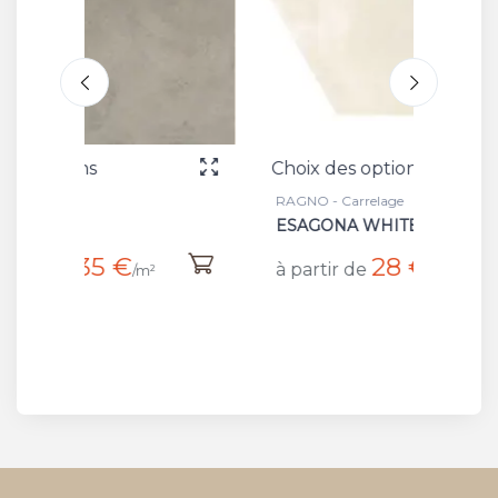
Choix des options
Choix
RAGNO - Carrelage
RAGNO 
ESAGONA WHITE
ESAG
28 €
à partir de
à par
²
/m²