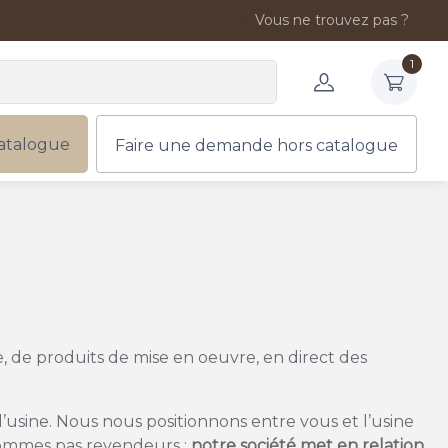
Vous ne trouvez pas ?
1
atalogue
Faire une demande hors catalogue
ge, de produits de mise en oeuvre, en direct des
’usine. Nous nous positionnons entre vous et l’usine
e sommes pas revendeurs :
notre société met en relation