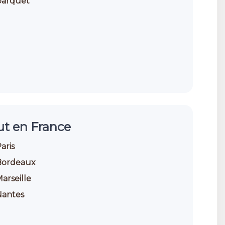
 parquet
ut en France
aris
 Bordeaux
arseille
Nantes