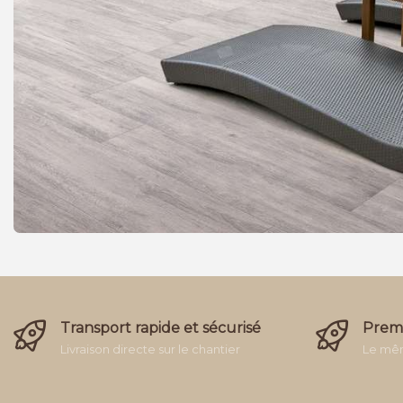
GOLDENEYEPUREWHITE
à partir de
39,43
/m²
BRENNERO
TREND CRE
à partir de
Transport rapide et sécurisé
Premi
Livraison directe sur le chantier
Le mêm