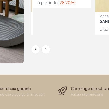
à partir de
28,70
/m²
CAESA
SAND
AM
à par
17,67
/m²
er choix garanti
Carrelage direct us
e carrelage qu'en magasin
Aucun intermédiaire