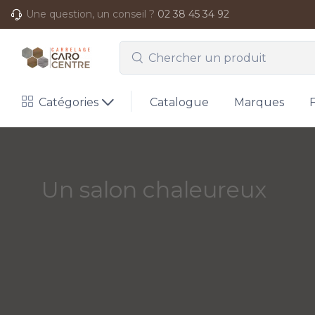
Une question, un conseil ?
02 38 45 34 92
Catégories
Catalogue
Marques
Un salon chaleureux
Du parquet ? o
L'aspect bois donne une ambiance chal
Voir