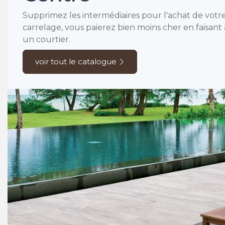
Supprimez les intermédiaires pour l'achat de votr
carrelage, vous paierez bien moins cher en faisant
un courtier.
voir tout le catalogue
APAVISA
SANT'AGOSTINO
WHITE STRI
TOY TORTORA KRY
à partir de
à partir de
41,04
/m²
BRENNERO