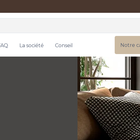
Notre c
FAQ
La société
Conseil
n s'y tromperait !
eureuse et douillette à un salon confortable