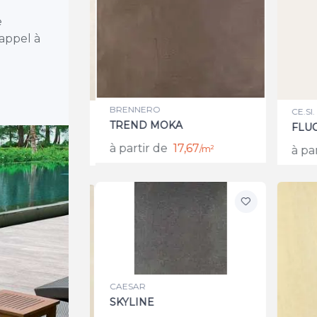
e
 appel à
BRENNERO
CE.SI.
TREND MOKA
FLUO
ATO
à partir de
17,67
à par
/m²
52,53
/m²
CAESAR
SKYLINE