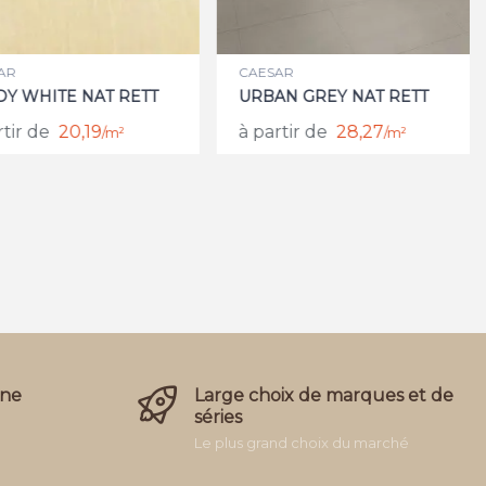
R
CAESAR
Y WHITE NAT RETT
URBAN GREY NAT RETT
tir de
20,19
à partir de
28,27
/m²
/m²
ine
Large choix de marques et de
séries
Le plus grand choix du marché