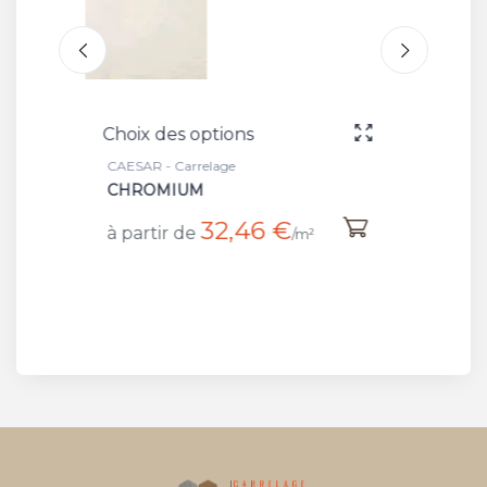
Choix des options
CAESAR - Finition et décors
SC. ANG.CHROMIUM NAT
6 €
50,03 €
à partir de
/m²
/pièce